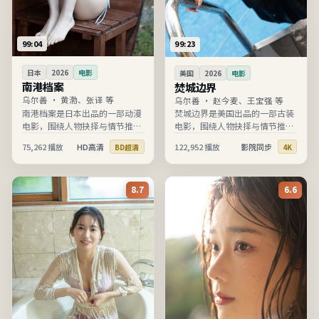
99:04
99:23
日本
2026
电影
美国
2026
电影
南港档案
焚城边界
乌尔善
·
黄渤、张译 等
乌尔善
·
赵今麦、王宝强 等
南港档案是日本出品的一部动漫
焚城边界是美国出品的一部古装
电影，围绕人物抉择与情节推进
电影，围绕人物抉择与情节推进
展开，节奏清晰、信息完整，适
展开，节奏清晰、信息完整，适
75,262
播放
HD高清
122,952
播放
影院同步
BD超清
4K
合在线高清观看。
合在线高清观看。
8.7
6.6