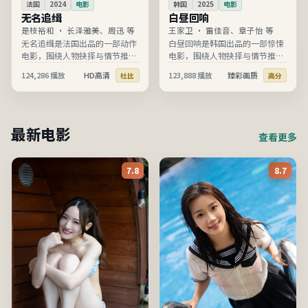
法国
2024
电影
韩国
2025
电影
无名追缉
白昼回响
是枝裕和
·
长泽雅美、周迅 等
王家卫
·
雷佳音、章子怡 等
无名追缉是法国出品的一部动作
白昼回响是韩国出品的一部惊悚
电影，围绕人物抉择与情节推进
电影，围绕人物抉择与情节推进
展开，节奏清晰、信息完整，适
展开，节奏清晰、信息完整，适
124,286
播放
HD高清
123,888
播放
臻彩画质
杜比
高分
合在线高清观看。
合在线高清观看。
最新电影
查看更多
7.8
8.7