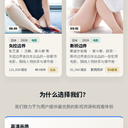
99:49
99:05
日本
2026
电影
日本
2026
电影
失控边界
断桥边界
张艺谋
·
沈腾、裴斗娜 等
斯皮尔伯格
·
裴斗娜、段奕宏
等
失控边界是日本出品的一部都市
断桥边界是日本出品的一部犯罪
电影，围绕人物抉择与情节推进
电影，围绕人物抉择与情节推进
展开，节奏清晰、信息完整，适
展开，节奏清晰、信息完整，适
121,658
播放
4K HDR
81,360
播放
影院同步
杜比
BD超清
合在线高清观看。
合在线高清观看。
为什么选择我们？
我们致力于为用户提供最优质的影视资源和观看体验
高清画质