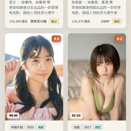
诺兰
·
梁朝伟、宋康昊 等
陈凯歌
·
宋康昊、黄渤 等
寒锋档案是日本出品的一部爱情
异境档案是韩国出品的一部惊悚
电视剧，围绕人物抉择与情节推
电影，围绕人物抉择与情节推进
进展开，节奏清晰、信息完整，
展开，节奏清晰、信息完整，适
126,888
播放
更新至30集
126,876
播放
1080P
高分
臻彩
适合在线高清观看。
合在线高清观看。
9.0
9.2
99:40
95:50
中国大陆
2025
电影
法国
2017
综艺