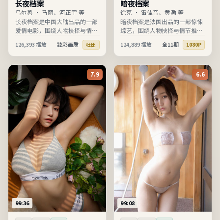
长夜档案
暗夜档案
乌尔善
·
马丽、河正宇 等
徐克
·
雷佳音、黄渤 等
长夜档案是中国大陆出品的一部
暗夜档案是法国出品的一部惊悚
爱情电影，围绕人物抉择与情节
综艺，围绕人物抉择与情节推进
推进展开，节奏清晰、信息完
展开，节奏清晰、信息完整，适
126,393
播放
臻彩画质
124,889
播放
全11期
杜比
1080P
整，适合在线高清观看。
合在线高清观看。
7.9
6.6
99:36
99:08